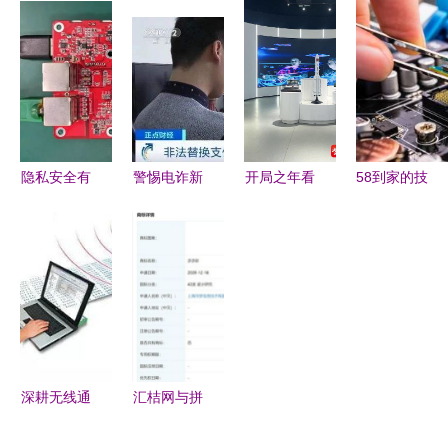
能未来——
专题 初级
规划、建设
科创板 自
一家高科技
会计电算化
及运营模式
研DSP核赋
企业的技术
第一章第二
研究与实践
能天通一号
与价值纵深
节之“计算
——以计算
卫星，掌握
机硬件四
机软硬件赋
计算机软硬
——从事计
能为例
件核心技术
隐私安全有
警惕电诈新
开局之年看
58到家的技
算机软硬件
保障 大联
手法 木马
中国 遇见
术与服务
工作的必备
大推出基于
植入、页面
不一样的江
以计算机软
知识”
Nuvoton产
替换与冒充
苏——南京
硬件赋能家
品的IP
客服防不胜
软件企业扎
政新时代
Cam网络摄
防
根沃土，与
像头方案
城市共生共
兴
深耕无线通
汇桔网与拼
信，赋能万
多多竞相申