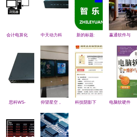
会计电算化
中天动力科
新的标题:
赢通软件与
中的计算机
技 以软硬
当代码照亮
吉安市新时
硬件基础
协同之力，
绿色革命
代电脑公司
——从账本
驱动数字化
计算机软硬
达成战略合
到服务器的
未来
件驱动下的
作，共拓计
跨越
节能先锋
算机软硬件
发展新篇章
思科WS-
仰望星空，
科技阴影下
电脑软硬件
C2960X-
脚踏实地
的合法边界
维护与进阶
48TS-LL合
高一学子聆
揭秘
测试指南
肥促销
听北大吴泰
P2P“隐形